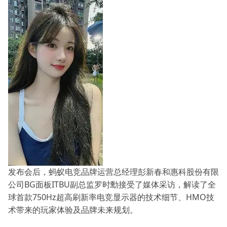
发布会后，蚂蚁电竞品牌运营总经理彭新春和惠科股份有限
公司BG面板ITBU副总监罗时勳接受了媒体采访，解读了全
球首款750Hz超高刷新率电竞显示器的技术细节、HMO技
术带来的玩家体验及品牌未来规划。