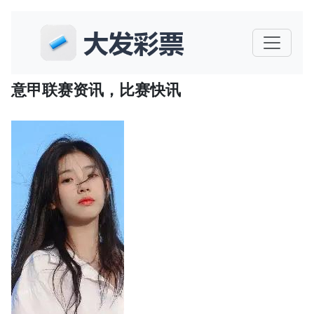
意甲联赛资讯，比赛快讯