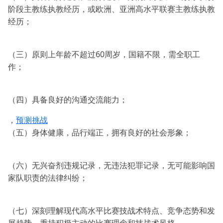
阶段主教练执教经历，或欧洲、亚洲高水平联赛主教练执教
经历；
（三）原则上年龄不超过60周岁，国籍不限，需全职工
作；
（四）具备良好的沟通交流能力；
，
预测挑战
（五）身体健康，品行端正，拥有良好的社会形象；
（六）无兴奋剂违规记录，无违法犯罪记录，无可能影响国
家队职责的法律纠纷；
（七）深刻理解现代高水平比赛技战术特点、竞争态势和发