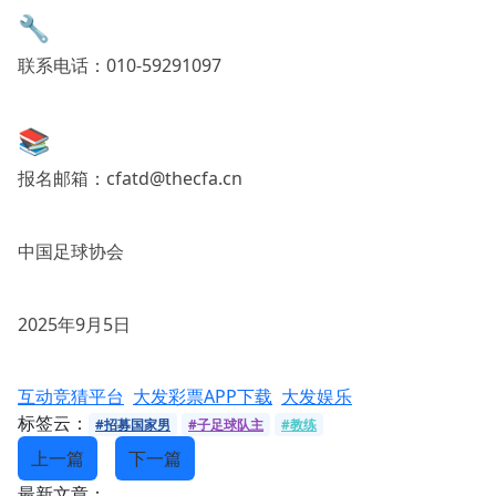
🔧
联系电话：010-59291097
📚
报名邮箱：cfatd@thecfa.cn
中国足球协会
2025年9月5日
互动竞猜平台
大发彩票APP下载
大发娱乐
标签云：
#招募国家男
#子足球队主
#教练
上一篇
下一篇
最新文章：