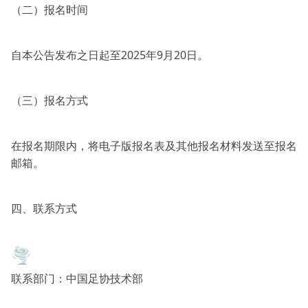
（二）报名时间
自本公告发布之日起至2025年9月20日。
（三）报名方式
在报名期限内，将电子版报名表及其他报名材料发送至报名
邮箱。
四、联系方式
🌪️
联系部门：中国足协技术部