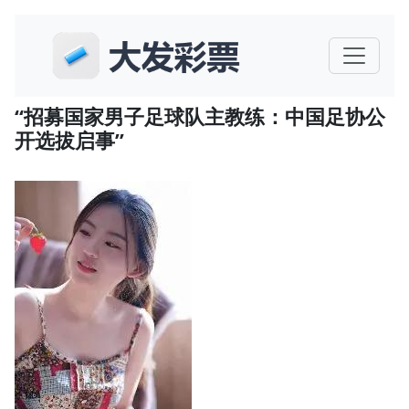
“招募国家男子足球队主教练：中国足协公
开选拔启事”