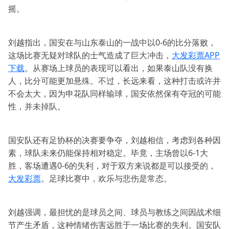
摇。
刘越指出，国安在与山东泰山的一战中以0-6的比分落败，
这场比赛无疑对球队的士气造成了巨大冲击，
大发彩票APP
下载
。从赛场上球员的表现可以看出，如果泰山队没有换
人，比分可能更加悬殊。不过，长远来看，这种打击或许并
不会太大，因为申花队同样输球，国安依然保有夺冠的可能
性，并未掉队。
国安队还有足协杯的决赛要争夺，刘越相信，考虑到各种因
素，球队未来仍能保持相对稳定。毕竟，主场曾以6-1大
胜，客场遭遇0-6的失利，对于双方来说都是可以接受的，
大发彩票
。足球比赛中，欢乐与悲伤是常态。
刘越强调，最担忧的是球员之间、球员与教练之间因战术细
节产生矛盾，这种情绪伤害远胜于一场比赛的失利。国安队