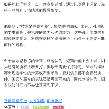
如果能处理好这一点，休赛期过后，通过比赛逐渐调整，赢
得一些胜利，情绪就能慢慢恢复。
他提到，“技术足球是沧桑”，想要踢得细腻、出色，对球队
的要求很高，包括理解能力和沟通能力，这些都比简单的几
脚传球要复杂。对国安这样的踢法来说，仍是一个需要不断
前行的过程。
至于塞蒂恩教练的未来，刘越认为，短期内他不会下课。因
为还有足协杯决赛要打，俱乐部需要保持稳定。除非后续比
赛出现连续性的滑落或严重矛盾，否则俱乐部不会轻易换
帅。国安队至今的表现还是可圈可点的，因此刘越认为，国
安队短时间内不会让塞蒂恩下课。
互动竞猜平台
大发彩票
预测挑战
标签云：
#刘越
#国安惨败情
#绪受挫