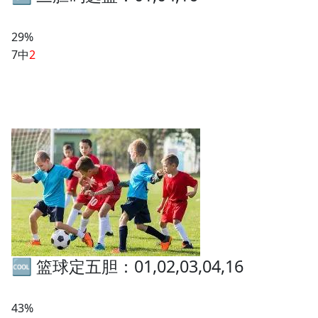
29%
7中
2
🆒 篮球定五胆：01,02,03,04,16
43%