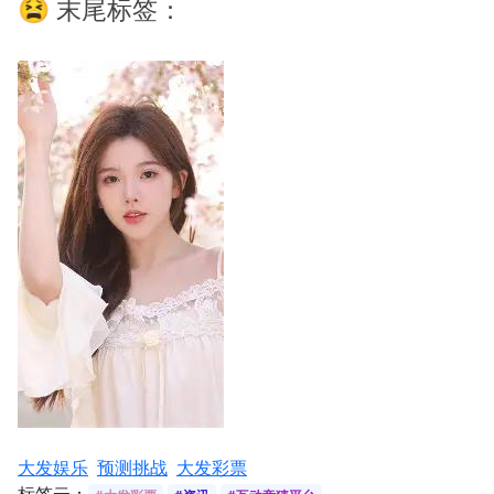
😫 末尾标签：
大发娱乐
预测挑战
大发彩票