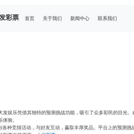
发彩票
首页
关于我们
新闻中心
联系我们
大发娱乐凭借其独特的预测挑战功能，吸引了众多彩民的目光。
乐体验。
参与各种竞猜活动，与好友互动，赢取丰厚奖品。平台上的预测挑