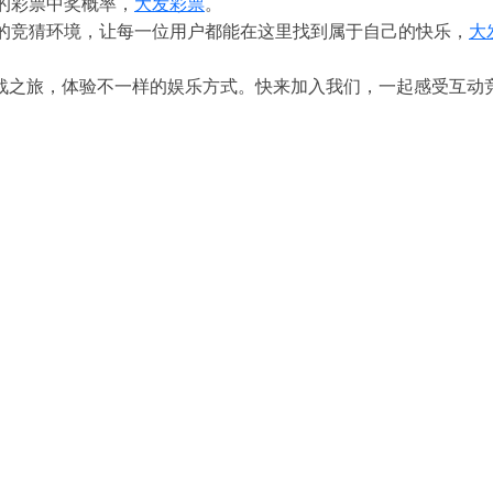
的彩票中奖概率，
大发彩票
。
的竞猜环境，让每一位用户都能在这里找到属于自己的快乐，
大
挑战之旅，体验不一样的娱乐方式。快来加入我们，一起感受互动