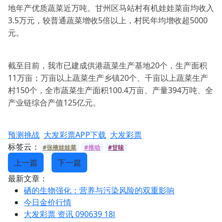
地年产优质蔬菜近万吨。甘州区马站村有机娃娃菜亩均收入
3.5万元，较普通蔬菜增收5倍以上，村民年均增收超5000
元。
截至目前，我市已建成供港蔬菜生产基地20个，生产面积
11万亩；万亩以上蔬菜生产乡镇20个、千亩以上蔬菜生产
村150个，全市蔬菜生产面积100.4万亩、产量394万吨、全
产业链综合产值125亿元。
预测挑战
大发彩票APP下载
大发彩票
标签云：
#张掖娃娃菜
#推动
#甘味
上一篇
下一篇
最新文章：
硒的生物强化：营养与污染风险的双重影响
今日金价行情
大发彩票 资讯 090639 18l