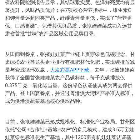
省农科院检测报告显示，其结球紧实度、色泽鲜亮度均有显
著提升，风味品质优异；在7项核心营养指标中，维生素C
和钾含量远超同类产品，纤维素含量更低，实现了“营养更
优、口感更嫩”。凭借其优良品质，张掖娃娃菜成功入选甘
肃省首批“甘味”农产品区域公用品牌目录。
从田间到餐桌，张掖娃娃菜产业链上贯穿绿色低碳理念。甘
肃绿松农业等龙头企业推行有机肥替代化肥，实现碳排放减
量与资源循环双赢，
大发彩票APP下载
。去年，张掖娃娃菜
获得了全国首张娃娃菜农产品碳标签，每千克碳排放仅
0.375千克二氧化碳当量。这份绿色认证使其成为两会保供
产品、登上国宴餐桌，并通过粤港澳大湾区严格准入标准，
成为供港澳蔬菜基地核心供应品种。
目前，张掖娃娃菜已形成规模化、标准化产业格局。甘州区
依托“公司+合作社+基地+农户”的多元模式，建成3.6万亩娃
娃菜绿色标准化生产基地，其中1200亩有机娃娃菜认证基