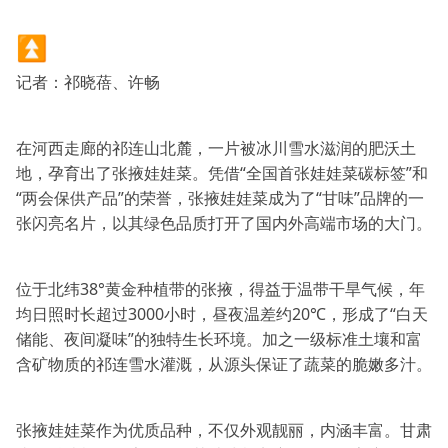
⏫
记者：祁晓蓓、许畅
在河西走廊的祁连山北麓，一片被冰川雪水滋润的肥沃土
地，孕育出了张掖娃娃菜。凭借“全国首张娃娃菜碳标签”和
“两会保供产品”的荣誉，张掖娃娃菜成为了“甘味”品牌的一
张闪亮名片，以其绿色品质打开了国内外高端市场的大门。
位于北纬38°黄金种植带的张掖，得益于温带干旱气候，年
均日照时长超过3000小时，昼夜温差约20℃，形成了“白天
储能、夜间凝味”的独特生长环境。加之一级标准土壤和富
含矿物质的祁连雪水灌溉，从源头保证了蔬菜的脆嫩多汁。
张掖娃娃菜作为优质品种，不仅外观靓丽，内涵丰富。甘肃