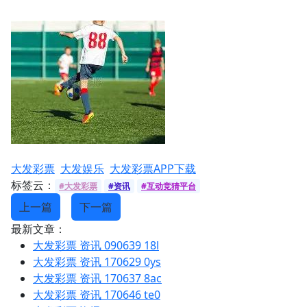
大发彩票
大发娱乐
大发彩票APP下载
标签云：
#大发彩票
#资讯
#互动竞猜平台
上一篇
下一篇
最新文章：
大发彩票 资讯 090639 18l
大发彩票 资讯 170629 0ys
大发彩票 资讯 170637 8ac
大发彩票 资讯 170646 te0