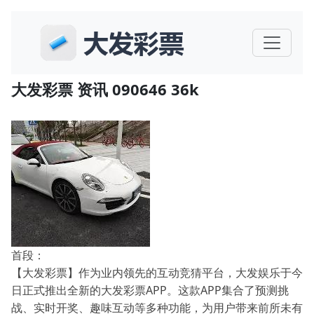
大发彩票 资讯 090646 36k
首段：
【大发彩票】作为业内领先的互动竞猜平台，大发娱乐于今
日正式推出全新的大发彩票APP。这款APP集合了预测挑
战、实时开奖、趣味互动等多种功能，为用户带来前所未有