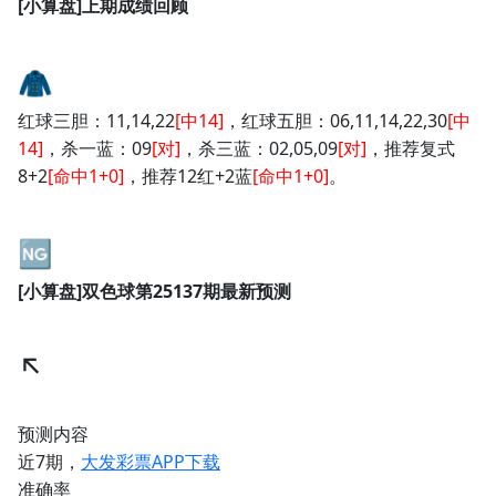
[小算盘]上期成绩回顾
🧥
红球三胆：11,14,22
[中14]
，红球五胆：06,11,14,22,30
[中
14]
，杀一蓝：09
[对]
，杀三蓝：02,05,09
[对]
，推荐复式
8+2
[命中1+0]
，推荐12红+2蓝
[命中1+0]
。
🆖
[小算盘]双色球第25137期最新预测
↖️
预测内容
近7期，
大发彩票APP下载
准确率