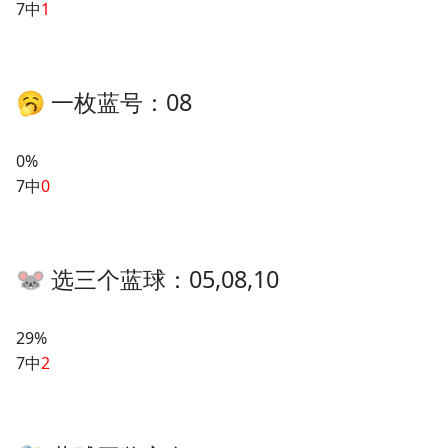
7中
1
🥱 一枚蓝号：08
0%
7中
0
🐭 选三个蓝球：05,08,10
29%
7中
2