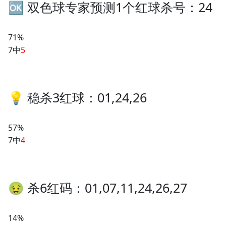
🆗 双色球专家预测1个红球杀号：24
71%
7中
5
💡 稳杀3红球：01,24,26
57%
7中
4
🤢 杀6红码：01,07,11,24,26,27
14%