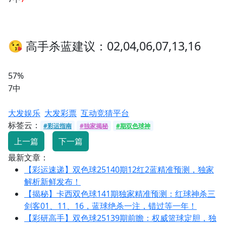
😘 高手杀蓝建议：02,04,06,07,13,16
57%
7中
大发娱乐
大发彩票
互动竞猜平台
标签云：
#彩运指南
#独家揭秘
#期双色球神
上一篇
下一篇
最新文章：
【彩运速递】双色球25140期12红2蓝精准预测，独家
解析新鲜发布！
【揭秘】卡西双色球141期独家精准预测：红球神杀三
剑客01、11、16，蓝球绝杀一注，错过等一年！
【彩研高手】双色球25139期前瞻：权威篮球定胆，独