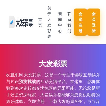
关
于
新
联
会
会
首
大
闻
系
员
员
页
发
中
我
注
登
彩
心
们
册
陆
票
大发彩票
欢迎来到 大发彩票，这是一个专注于趣味互动娱乐
与知识
预测挑战
的互动竞猜平台。在这里，您将体
验到每次旋转都充满惊喜的无限可能。无论您是新
手还是资深玩家，大发娱乐都能够为您提供独特的
娱乐体验。立即注册，下载大发彩票APP，与百万