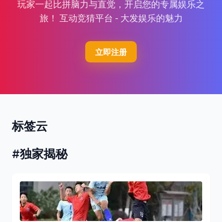
玩家一起比拼脑力与直觉，开启您的专属娱乐之
旅！ 互动竞猜平台 - 大发娱乐的魅力
立即注册
标签云
#独家揭秘