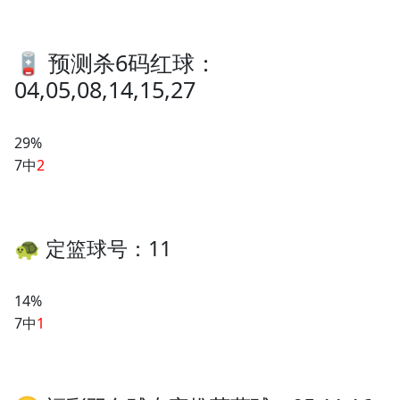
🪫 预测杀6码红球：
04,05,08,14,15,27
29%
7中
2
🐢 定篮球号：11
14%
7中
1