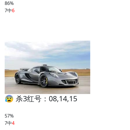
86%
7中
6
😰 杀3红号：08,14,15
57%
7中
4