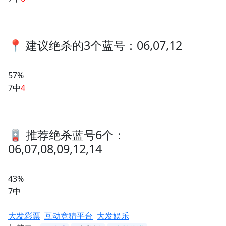
📍 建议绝杀的3个蓝号：06,07,12
57%
7中
4
🪫 推荐绝杀蓝号6个：
06,07,08,09,12,14
43%
7中
大发彩票
互动竞猜平台
大发娱乐