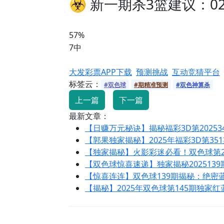
☣️ 新一期杀3篮建议：02,
57%
7中
大发彩票APP下载
预测挑战
互动竞猜平台
标签云：
#双色球
#期精准预测
#双色神算杀
上一篇
下一篇
最新文章：
【日赚万元秘诀】揭秘福彩3D第202
【郭果独家揭秘】2025年福彩3D第
【独家揭秘】火影彩迷必看！双色球第20
【双色球惊喜速递】独家揭秘202513
【惊喜连连】双色球139期揭秘：绝密蓝
【揭秘】2025年双色球第145期独家