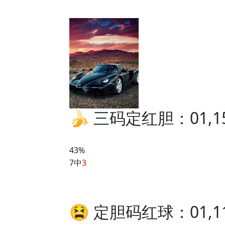
🍌 三码定红胆：01,15
43%
7中
3
😫 定胆码红球：01,11,