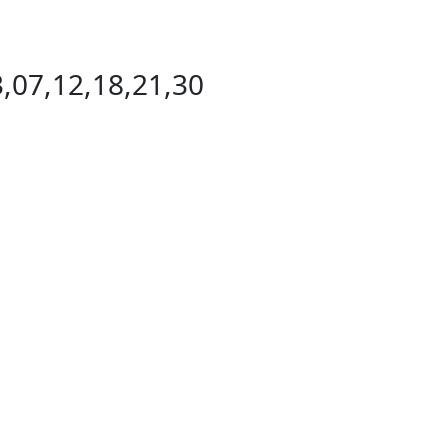
,12,18,21,30