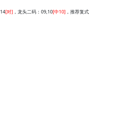
14
[对]
，龙头二码：09,10
[中10]
，推荐复式