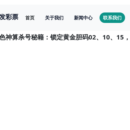
发彩票
首页
关于我们
新闻中心
联系我们
双色神算杀号秘籍：锁定黄金胆码02、10、15