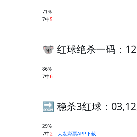
71%
7中
5
🐨 红球绝杀一码：12
86%
7中
6
🔜 稳杀3红球：03,12
29%
7中
2
，
大发彩票APP下载