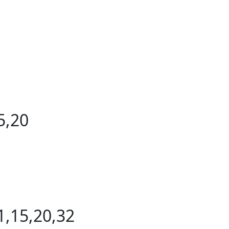
,20
15,20,32