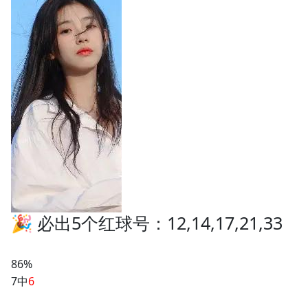
🎉 必出5个红球号：12,14,17,21,33
86%
7中
6