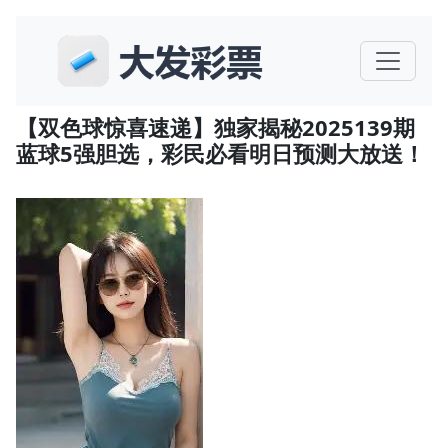
【双色球惊喜速递】独家揭秘2025139期
蓝球5强胆选，彩民必看明日预测大放送！