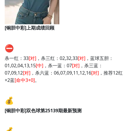
[铜胆中彩]上期成绩回顾
⛔
杀一红：33
[对]
，杀三红：02,32,33
[对]
，蓝球五胆：
01,02,04,13,15
[中]
，杀一蓝：07
[对]
，杀三蓝：
07,09,12
[对]
，杀六蓝：06,07,09,11,12,16
[对]
，推荐12红
+2蓝
[命中3+0]
。
💰
[铜胆中彩]双色球第25139期最新预测
💰