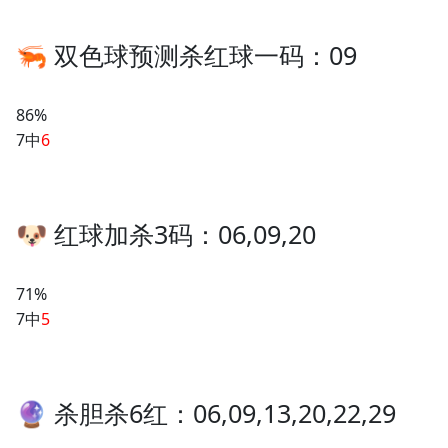
🦐 双色球预测杀红球一码：09
86%
7中
6
🐶 红球加杀3码：06,09,20
71%
7中
5
🔮 杀胆杀6红：06,09,13,20,22,29