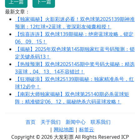
上一篇
下一篇
最新文章：
【独家揭秘】火影彩迷必看！双色球第2025139期神准
预测：12红球+2蓝球，资深彩友倾囊相授！
【惊喜连连】双色球139期揭秘：绝密蓝球攻略，锁定
06、09、15！
【揭秘】2025年双色球第145期独家红蓝号码预测：锁
定关键杀码13！
【热辣预测】双色球2025145期中奖号码大揭秘：精选
3蓝球，04、13、14不容错过！
【狂潮破浪】双色球25139期揭秘：独家精准杀号，红
球12必中！
【南彩大师独家揭秘】双色球第25140期必杀蓝球矩
阵：精准锁定06、12，揭秘绝杀六码蓝球攻略！
首页
关于我们
新闻中心
联系我们
|
网站地图
|
标签云
Copyright © 2026 大发彩票 All Rights Reserved ICP