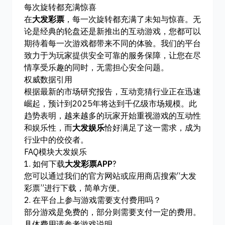
每次旋转都充满惊喜
在
大发彩票
，每一次旋转都充满了未知与惊喜。无
论是经典的轮盘还是新推出的互动游戏，您都可以
期待着每一次游戏都带来不同的体验。我们的平台
致力于为玩家提供安全可靠的服务保障，让您在尽
情享受乐趣的同时，无需担心安全问题。
权威数据引用
根据最新的市场研究报告，互动竞猜行业正在迅速
崛起，预计到2025年将达到千亿级市场规模。此
趋势表明，越来越多的玩家开始重视游戏的互动性
和娱乐性，而
大发娱乐
恰好满足了这一需求，成为
行业中的佼佼者。
FAQ模块
大发娱乐
1. 如何下载
大发彩票APP
?
您可以通过我们的官方网站或应用商店搜索“大发
彩票”进行下载，简单方便。
2. 在平台上参与游戏需要支付费用吗？
部分游戏是免费的，部分则需要支付一定的费用。
具体费用请参考游戏说明。