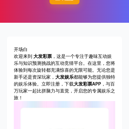
开场白
欢迎来到
大发彩票
，这是一个专注于趣味互动娱
乐与知识预测挑战的互动竞猜平台。在这里，您将
体验到每次旋转都充满惊喜的无限可能。无论您是
新手还是资深玩家，
大发娱乐
都能够为您提供独特
的娱乐体验。立即注册，下载
大发彩票APP
，与百
万玩家一起比拼脑力与直觉，开启您的专属娱乐之
旅！