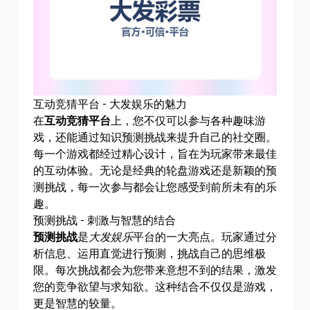
互动竞猜平台 - 大发娱乐的魅力
在
互动竞猜平台
上，您不仅可以参与各种趣味游
戏，还能通过知识预测挑战来提升自己的社交圈。
每一个游戏都经过精心设计，旨在为玩家带来最佳
的互动体验。无论是经典的轮盘游戏还是新颖的预
测挑战，每一次参与都会让您感受到前所未有的乐
趣。
预测挑战 - 刺激与智慧的结合
预测挑战
是
大发娱乐
平台的一大亮点。玩家通过分
析信息、运用直觉进行预测，挑战自己的思维极
限。每次挑战都会为您带来意想不到的结果，激发
您的竞争欲望与求知欲。这种结合不仅仅是游戏，
更是智慧的较量。