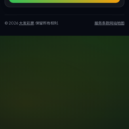
© 2026
大发彩票
. 保留所有权利.
服务条款
网站地图