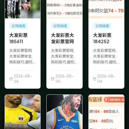
公司动态
公司动态
公司动态
大发彩票
大发彩票大
大发彩票
185611
发彩票官网
184252
关键数据曝
大发彩票官网,
大发彩票官网,
大发彩票官网,
光讨论升温
大发彩票安全,
大发彩票安全,
大发彩票安全,
购彩技巧,避坑
购彩技巧,避坑
购彩技巧,避坑
要点,在线购彩,
要点,在线购彩,
要点,在线购彩,
大发彩票 185611
大发彩票大发彩
大发彩票
2026-08-
2026-08-
2026-08-
票官网关键数据
184252
06
06
04
曝光讨论升温