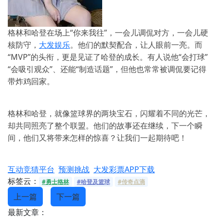
格林和哈登在场上“你来我往”，一会儿调侃对方，一会儿硬
核防守，
大发娱乐
。他们的默契配合，让人眼前一亮。而
“MVP”的头衔，更是见证了哈登的成长。有人说他“会打球”
“会吸引观众”、还能“制造话题”，但他也常常被调侃要记得
带炸鸡回家。
格林和哈登，就像篮球界的两块宝石，闪耀着不同的光芒，
却共同照亮了整个联盟。他们的故事还在继续，下一个瞬
间，他们又将带来怎样的惊喜？让我们一起期待吧！
互动竞猜平台
预测挑战
大发彩票APP下载
标签云：
#勇士格林
#哈登及篮球
#传奇点滴
上一篇
下一篇
最新文章：