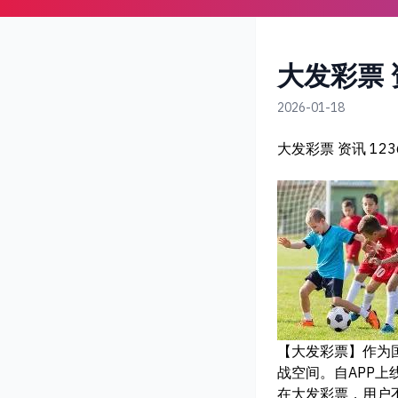
大发彩票 资
2026-01-18
大发彩票 资讯 1236
【大发彩票】作为
战空间。自APP
在大发彩票，用户