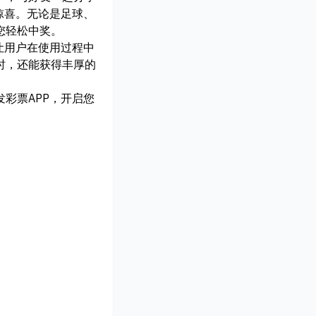
惊喜。无论是足球、
您轻松中奖。
让用户在使用过程中
时，还能获得丰厚的
彩票APP，开启您