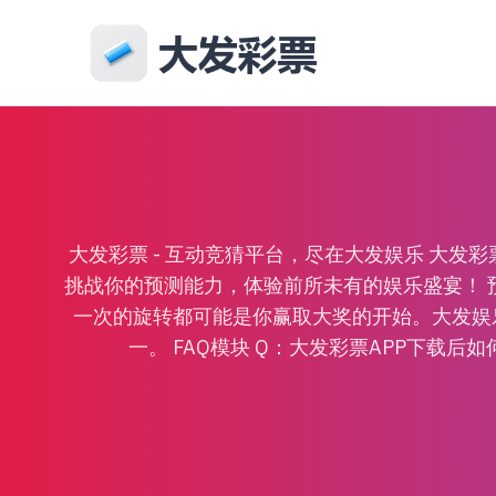
大发彩票 - 互动竞猜平台，尽在大发娱乐 大发
挑战你的预测能力，体验前所未有的娱乐盛宴！ 
一次的旋转都可能是你赢取大奖的开始。大发娱乐
一。 FAQ模块 Q：大发彩票APP下载