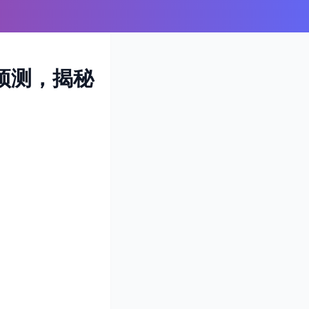
预测，揭秘