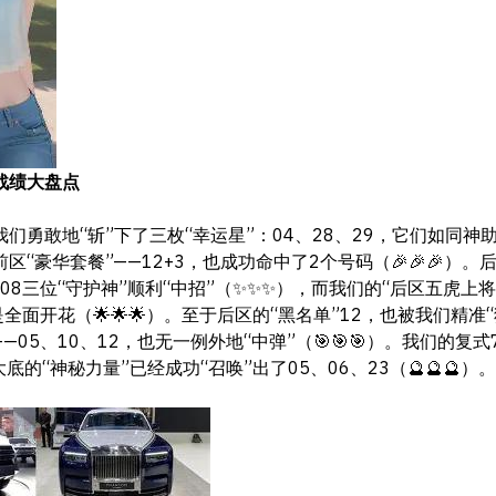
战绩大盘点
们勇敢地“斩”下了三枚“幸运星”：04、28、29，它们如同神
前区“豪华套餐”——12+3，也成功命中了2个号码（🎉🎉🎉）。
08三位“守护神”顺利“中招”（✨✨✨），而我们的“后区五虎上将”
是全面开花（🌟🌟🌟）。至于后区的“黑名单”12，也被我们精准“狙
—05、10、12，也无一例外地“中弹”（🎯🎯🎯）。我们的复式
底的“神秘力量”已经成功“召唤”出了05、06、23（🔮🔮🔮）。