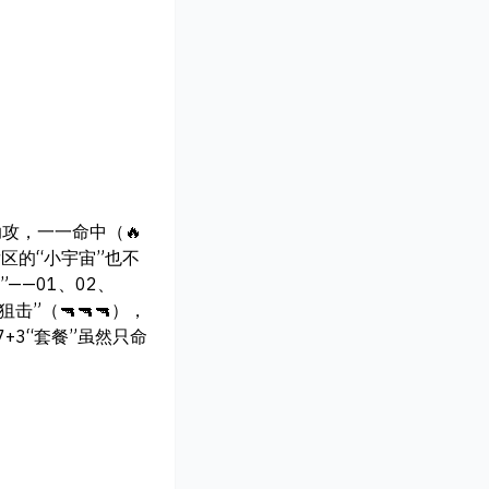
助攻，一一命中（🔥
后区的“小宇宙”也不
——01、02、
击”（🔫🔫🔫），
7+3“套餐”虽然只命