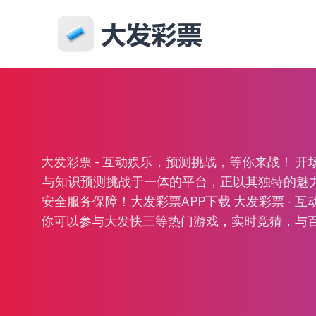
大发彩票 - 互动娱乐，预测挑战，等你来战！
与知识预测挑战于一体的平台，正以其独特的魅
安全服务保障！大发彩票APP下载 大发彩票 -
你可以参与大发快三等热门游戏，实时竞猜，与百