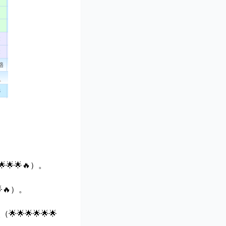
。
🌟🌟🔥）。
🔥）。
🌟🌟🌟🌟🌟