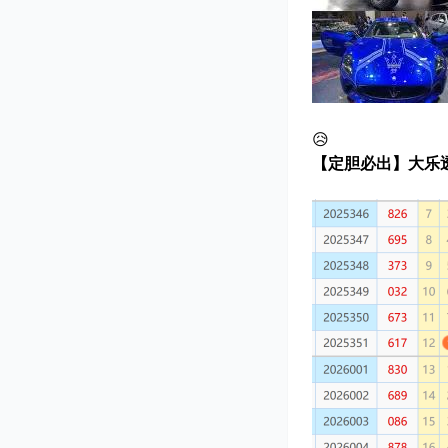
😥
【定胆必出】大乐透