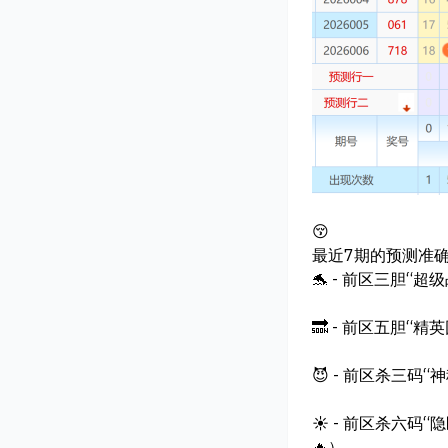
😚
最近7期的预测准
🐬 - 前区三胆“超
🔜 - 前区五胆“精
😈 - 前区杀三码“
☀️ - 前区杀六码“
🔥）。