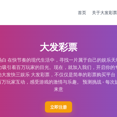
首页
关于大发彩
大发彩票
 开场白 在快节奏的现代生活中，寻找一片属于自己的娱乐
力吸引着百万玩家的目光。现在，就加入我们，开启你的
 互动大发快三娱乐 大发彩票，不仅仅是简单的彩票购买平
万玩家互动，感受游戏的激情与乐趣。 预测挑战 - 每次
来意
立即注册