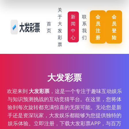
关
于
新
联
会
会
首
大
闻
系
员
员
页
发
中
我
注
登
彩
心
们
册
陆
票
大发彩票
欢迎来到
大发彩票
，这是一个专注于趣味互动娱乐
与知识预测挑战的互动竞猜平台。在这里，您将体
验到每次旋转都充满惊喜的无限可能。无论您是新
手还是资深玩家，大发娱乐都能够为您提供独特的
娱乐体验。立即注册，下载大发彩票APP，与百万