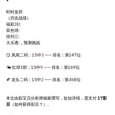
时时发胆
（历史战绩）
福彩3D:
双色球:
排列三:
大乐透:，
预测挑战
😏 凤尾二码：15中
3
—— 排名：第147位
🌤️ 红球3胆：15中
9
—— 排名：第169位
🍂 龙头二码：15中
2
—— 排名：第368位
本文由彩宝贝分析师独家撰写，欲知详情，需支付
17彩
豆
（如何获得彩豆？）。