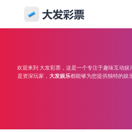
欢迎来到 大发彩票，这是一个专注于趣味互动
是资深玩家，
大发娱乐
都能够为您提供独特的娱