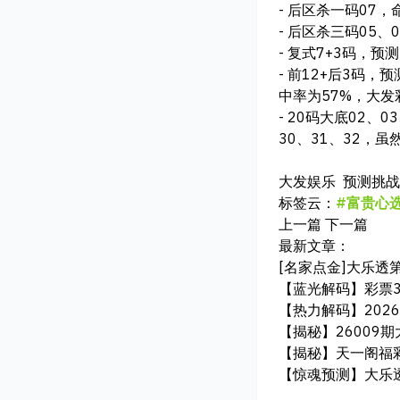
- 后区杀一码07
- 后区杀三码05
- 复式7+3码，预测
- 前12+后3码，预
中率为57%，
大发
- 20码大底02、0
30、31、32，
大发娱乐
预测挑战
标签云：
#富贵心
上一篇
下一篇
最新文章：
[名家点金]大乐透
【蓝光解码】彩票3
【热力解码】202
【揭秘】26009
【揭秘】天一阁福彩
【惊魂预测】大乐透