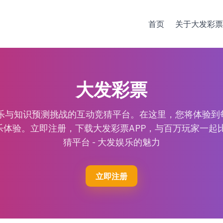
首页
关于大发彩
大发彩票
娱乐与知识预测挑战的互动竞猜平台。在这里，您将体验到
乐体验。立即注册，下载大发彩票APP，与百万玩家一起
猜平台 - 大发娱乐的魅力
立即注册