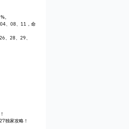
7%。
 04、08、11，命
26、28、29、
！
晓！
、27独家攻略！