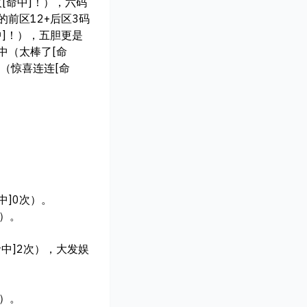
[命中]！），六码
的前区12+后区3码
中]！），五胆更是
命中（太棒了[命
3（惊喜连连[命
中]0次）。
次）。
命中]2次），
大发娱
次）。