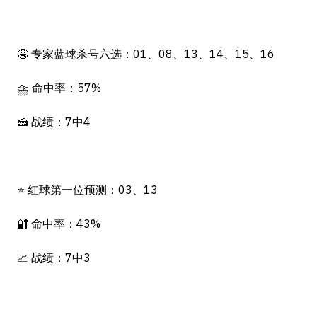
🤤 专家蓝球杀号六选：01、08、13、14、15、16
⛈️ 命中率：57%
🍰 战绩：7中4
⭐ 红球第一位预测：03、13
🔐 命中率：43%
📈 战绩：7中3