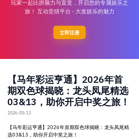
玩家一起比拼脑力与直觉，开启您的专属娱乐之
旅！ 互动竞猜平台 - 大发娱乐的魅力
立即注册
【马年彩运亨通】2026年首
期双色球揭晓：龙头凤尾精选
03&13，助你开启中奖之旅！
2026-05-13
【马年彩运亨通】2026年首期双色球揭晓：龙头凤尾精
选03&13，助你开启中奖之旅！