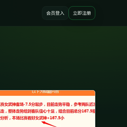
会员登入
立即注册
。