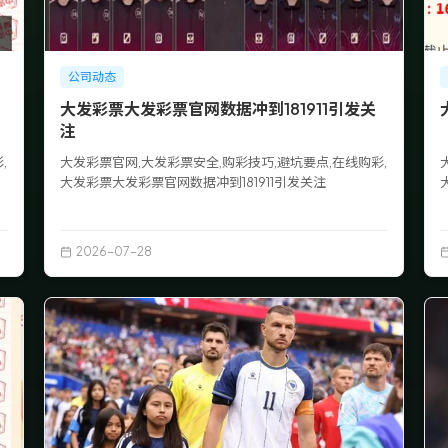
公司动态
大发彩票大发彩票官网数据冲到181911引发关
注
,
大发彩票官网,大发彩票安全,购彩技巧,避坑要点,在线购彩,
大发彩票大发彩票官网数据冲到181911引发关注
2026-07-28