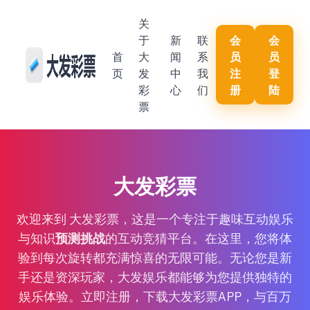
关
于
新
联
会
会
首
大
闻
系
员
员
页
发
中
我
注
登
彩
心
们
册
陆
票
大发彩票
欢迎来到 大发彩票，这是一个专注于趣味互动娱乐
与知识
预测挑战
的互动竞猜平台。在这里，您将体
验到每次旋转都充满惊喜的无限可能。无论您是新
手还是资深玩家，大发娱乐都能够为您提供独特的
娱乐体验。立即注册，下载大发彩票APP，与百万