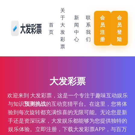
关
于
新
联
会
会
首
大
闻
系
员
员
页
发
中
我
注
登
彩
心
们
册
陆
票
大发彩票
欢迎来到 大发彩票，这是一个专注于趣味互动娱乐
与知识
预测挑战
的互动竞猜平台。在这里，您将体
验到每次旋转都充满惊喜的无限可能。无论您是新
手还是资深玩家，大发娱乐都能够为您提供独特的
娱乐体验。立即注册，下载大发彩票APP，与百万