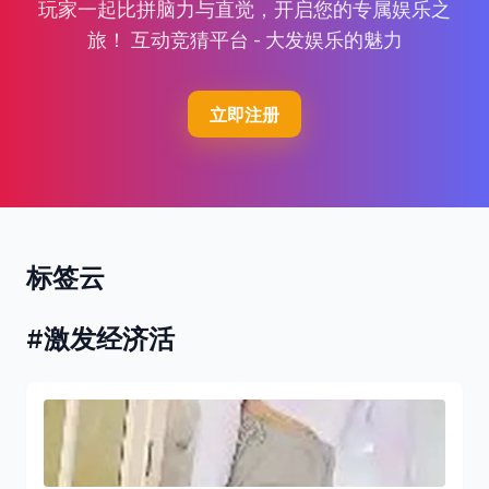
玩家一起比拼脑力与直觉，开启您的专属娱乐之
旅！ 互动竞猜平台 - 大发娱乐的魅力
立即注册
标签云
#激发经济活