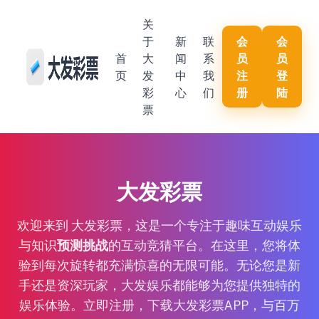
关
于
新
联
会
会
首
大
闻
系
员
员
页
发
中
我
注
登
彩
心
们
册
陆
票
大发彩票
欢迎来到 大发彩票，这是一个专注于趣味互动娱乐
与知识
预测挑战
的互动竞猜平台。在这里，您将体
验到每次旋转都充满惊喜的无限可能。无论您是新
手还是资深玩家，大发娱乐都能够为您提供独特的
娱乐体验。立即注册，下载大发彩票APP，与百万