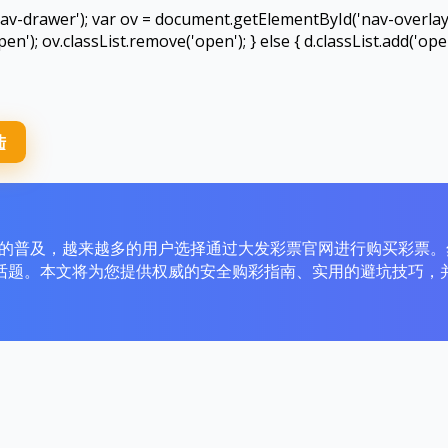
-drawer'); var ov = document.getElementById('nav-overlay'); 
en'); ov.classList.remove('open'); } else { d.classList.add('open
陆
的普及，越来越多的用户选择通过大发彩票官网进行购买彩票。
话题。本文将为您提供权威的安全购彩指南、实用的避坑技巧，