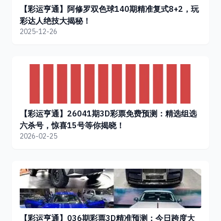
【彩运亨通】阿修罗双色球140期精准复式8+2，玩
彩达人绝技大揭秘！
2025-12-26
【彩运亨通】26041期3D彩票免费预测：精选组选
六杀号，惊喜15号等你揭晓！
2026-02-25
【彩运亨通】036期彩票3D精准预测：今日跨度大