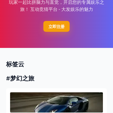
玩家一起比拼脑力与直觉，开启您的专属娱乐之
旅！ 互动竞猜平台 - 大发娱乐的魅力
立即注册
标签云
#梦幻之旅