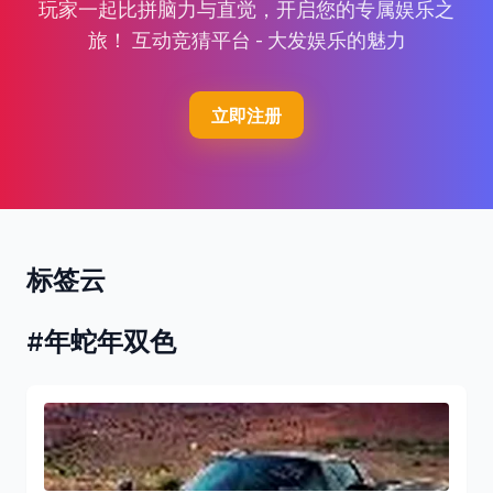
玩家一起比拼脑力与直觉，开启您的专属娱乐之
旅！ 互动竞猜平台 - 大发娱乐的魅力
立即注册
标签云
#年蛇年双色