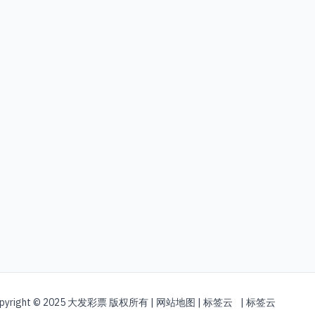
pyright © 2025
大发彩票
版权所有 |
网站地图
|
标签云
|
标签云