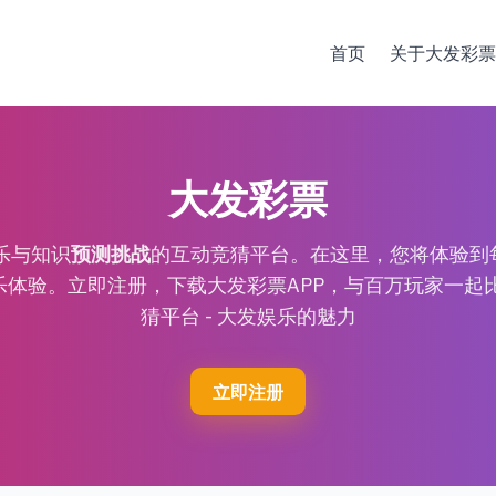
首页
关于大发彩
大发彩票
乐与知识
预测挑战
的互动竞猜平台。在这里，您将体验到
体验。立即注册，下载大发彩票APP，与百万玩家一起
猜平台 - 大发娱乐的魅力
立即注册