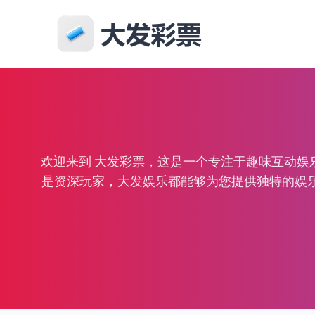
欢迎来到 大发彩票，这是一个专注于趣味互动娱
是资深玩家，大发娱乐都能够为您提供独特的娱乐