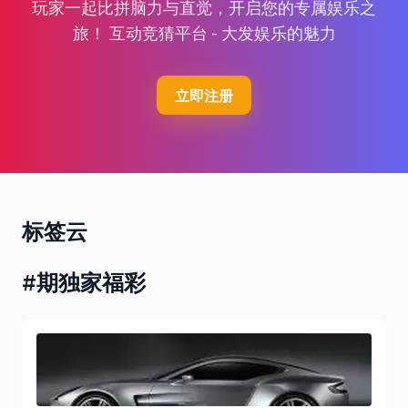
玩家一起比拼脑力与直觉，开启您的专属娱乐之
旅！ 互动竞猜平台 - 大发娱乐的魅力
立即注册
标签云
#期独家福彩