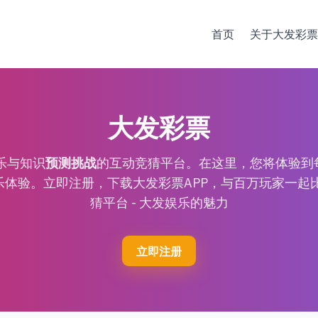
首页
关于大发彩
大发彩票
乐与知识
预测挑战
的互动竞猜平台。在这里，您将体验到
体验。立即注册，下载大发彩票APP，与百万玩家一起
猜平台 - 大发娱乐的魅力
立即注册