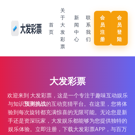
关
于
新
联
会
会
首
大
闻
系
员
员
页
发
中
我
注
登
彩
心
们
册
陆
票
大发彩票
欢迎来到 大发彩票，这是一个专注于趣味互动娱乐
与知识
预测挑战
的互动竞猜平台。在这里，您将体
验到每次旋转都充满惊喜的无限可能。无论您是新
手还是资深玩家，大发娱乐都能够为您提供独特的
娱乐体验。立即注册，下载大发彩票APP，与百万