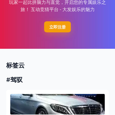
玩家一起比拼脑力与直觉，开启您的专属娱乐之
旅！ 互动竞猜平台 - 大发娱乐的魅力
立即注册
标签云
#驾驭