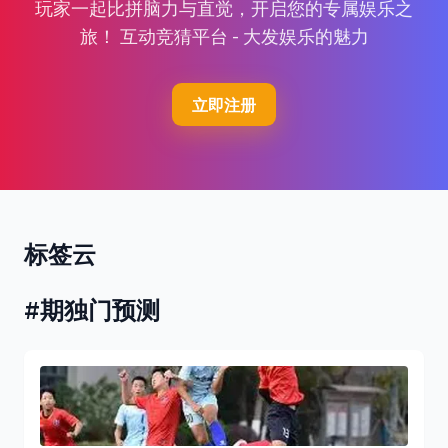
玩家一起比拼脑力与直觉，开启您的专属娱乐之
旅！ 互动竞猜平台 - 大发娱乐的魅力
立即注册
标签云
#期独门预测