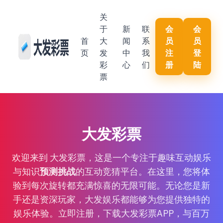
关
于
新
联
会
会
首
大
闻
系
员
员
页
发
中
我
注
登
彩
心
们
册
陆
票
大发彩票
欢迎来到 大发彩票，这是一个专注于趣味互动娱乐
与知识
预测挑战
的互动竞猜平台。在这里，您将体
验到每次旋转都充满惊喜的无限可能。无论您是新
手还是资深玩家，大发娱乐都能够为您提供独特的
娱乐体验。立即注册，下载大发彩票APP，与百万