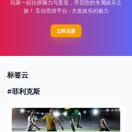
玩家一起比拼脑力与直觉，开启您的专属娱乐之
旅！ 互动竞猜平台 - 大发娱乐的魅力
立即注册
标签云
#菲利克斯