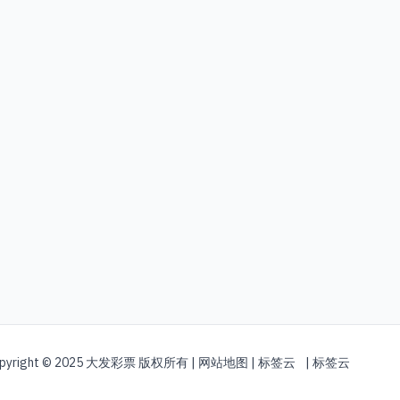
pyright © 2025
大发彩票
版权所有 |
网站地图
|
标签云
|
标签云