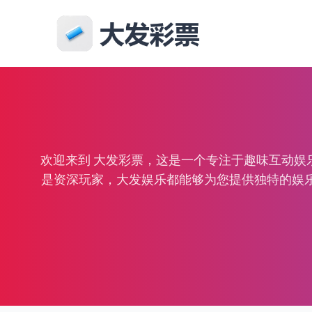
欢迎来到 大发彩票，这是一个专注于趣味互动娱
是资深玩家，大发娱乐都能够为您提供独特的娱乐