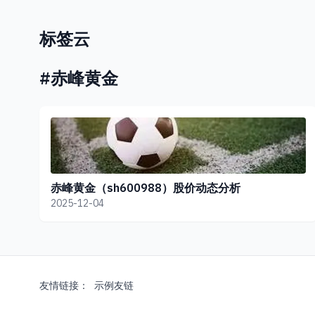
标签云
#赤峰黄金
赤峰黄金（sh600988）股价动态分析
2025-12-04
友情链接：
示例友链