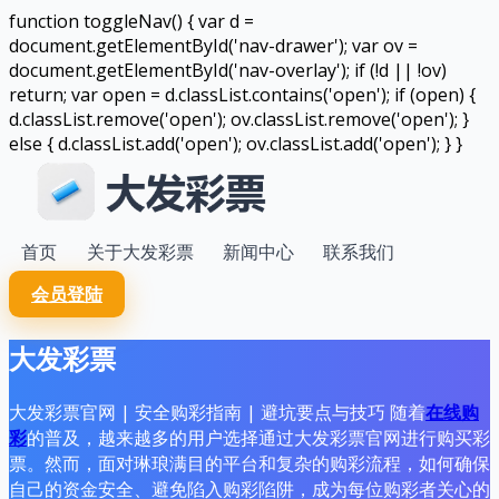
function toggleNav() { var d =
document.getElementById('nav-drawer'); var ov =
document.getElementById('nav-overlay'); if (!d || !ov)
return; var open = d.classList.contains('open'); if (open) {
d.classList.remove('open'); ov.classList.remove('open'); }
else { d.classList.add('open'); ov.classList.add('open'); } }
首页
关于大发彩票
新闻中心
联系我们
会员登陆
大发彩票
大发彩票官网 | 安全购彩指南 | 避坑要点与技巧 随着
在线购
彩
的普及，越来越多的用户选择通过大发彩票官网进行购买彩
票。然而，面对琳琅满目的平台和复杂的购彩流程，如何确保
自己的资金安全、避免陷入购彩陷阱，成为每位购彩者关心的