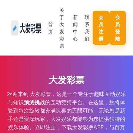
关
于
新
联
会
会
首
大
闻
系
员
员
页
发
中
我
注
登
彩
心
们
册
陆
票
大发彩票
欢迎来到 大发彩票，这是一个专注于趣味互动娱乐
与知识
预测挑战
的互动竞猜平台。在这里，您将体
验到每次旋转都充满惊喜的无限可能。无论您是新
手还是资深玩家，大发娱乐都能够为您提供独特的
娱乐体验。立即注册，下载大发彩票APP，与百万