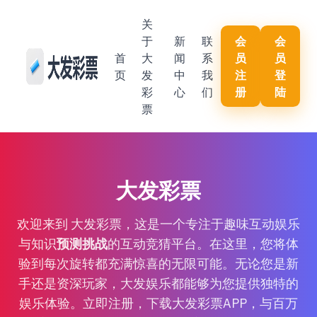
关
于
新
联
会
会
首
大
闻
系
员
员
页
发
中
我
注
登
彩
心
们
册
陆
票
大发彩票
欢迎来到 大发彩票，这是一个专注于趣味互动娱乐
与知识
预测挑战
的互动竞猜平台。在这里，您将体
验到每次旋转都充满惊喜的无限可能。无论您是新
手还是资深玩家，大发娱乐都能够为您提供独特的
娱乐体验。立即注册，下载大发彩票APP，与百万