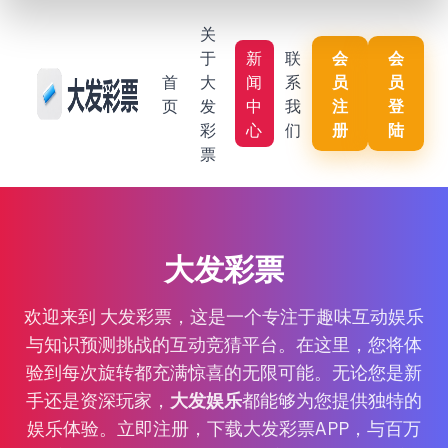
关
于
新
联
会
会
首
大
闻
系
员
员
页
发
中
我
注
登
彩
心
们
册
陆
票
大发彩票
欢迎来到 大发彩票，这是一个专注于趣味互动娱乐
与知识预测挑战的互动竞猜平台。在这里，您将体
验到每次旋转都充满惊喜的无限可能。无论您是新
手还是资深玩家，
大发娱乐
都能够为您提供独特的
娱乐体验。立即注册，下载大发彩票APP，与百万