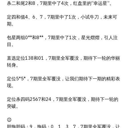
杀二和尾2和8，7期里中了4次，红盘里的“幸运星”。
定四和值4、6、7，7期里中了1次，小试牛刀，未来可
期。
包星两组0**和8**，7期里中了1次，星光熠熠，引人注
目。
直选定位138和01，7期里全军覆没，期待下一轮的华丽
转身。
定位5*5*，7期里全军覆没，让我们期待下一期的精彩表
现。
定位杀四码2567和24，7期里全军覆没，期待下一轮的
突破。
😉
胆拖胆码：9，拖码：0、1、3、7，7期里全军覆没，让