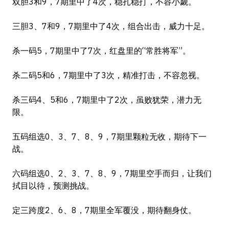
双胆3和9，7期里中了4次，稳扎稳打，不容小觑。
三胆3、7和9，7期里中了4次，组合出击，威力十足。
杀一码5，7期里中了7次，红盘里的“常胜将军”。
杀二码5和6，7期里中了3次，精准打击，不容忽视。
杀三码4、5和6，7期里中了2次，虽败犹荣，潜力无
限。
五码组选0、3、7、8、9，7期里颗粒无收，期待下一
战。
六码组选0、2、3、7、8、9，7期里空手而归，让我们
拭目以待，
预测挑战
。
定三跨度2、6、8，7期里全军覆没，期待翻身仗。