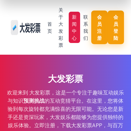
关
于
新
联
会
会
首
大
闻
系
员
员
页
发
中
我
注
登
彩
心
们
册
陆
票
大发彩票
欢迎来到 大发彩票，这是一个专注于趣味互动娱乐
与知识
预测挑战
的互动竞猜平台。在这里，您将体
验到每次旋转都充满惊喜的无限可能。无论您是新
手还是资深玩家，大发娱乐都能够为您提供独特的
娱乐体验。立即注册，下载大发彩票APP，与百万