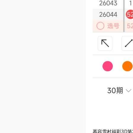
慕容雪村福彩3D第