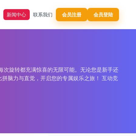
票
新闻中心
联系我们
会员注册
会员登陆
每次旋转都充满惊喜的无限可能。无论您是新手还
比拼脑力与直觉，开启您的专属娱乐之旅！ 互动竞