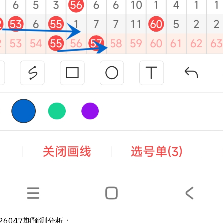
26047期预测分析：