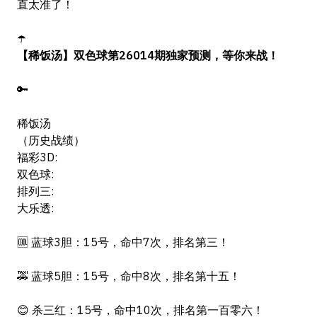
直太准了！
☂️
【稀饭汤】双色球第26014期独家预测，等你来战！
🔑
稀饭汤
（历史战绩）
福彩3D:
双色球:
排列三:
大乐透:
🆒 蓝球3胆：15号，命中7次，排名第三！
🚕 蓝球5胆：15号，命中8次，排名第十五！
😊 杀三红：15号，命中10次，排名第一百零六！