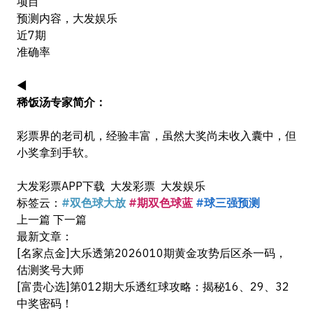
项目
预测内容，
大发娱乐
近7期
准确率
◀️
稀饭汤专家简介：
彩票界的老司机，经验丰富，虽然大奖尚未收入囊中，但
小奖拿到手软。
大发彩票APP下载
大发彩票
大发娱乐
标签云：
#双色球大放
#期双色球蓝
#球三强预测
上一篇
下一篇
最新文章：
[名家点金]大乐透第2026010期黄金攻势后区杀一码，
估测奖号大师
[富贵心选]第012期大乐透红球攻略：揭秘16、29、32
中奖密码！