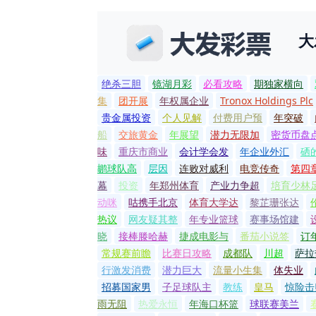
大
绝杀三胆
镜湖月彩
必看攻略
期独家横向
集
团开展
年权属企业
Tronox Holdings Plc
贵金属投资
个人见解
付费用户预
年突破
船
交旅黄金
年展望
潜力无限加
密货币盘
味
重庆市商业
会计学会发
年企业外汇
硒
鹕球队高
层因
连败对威利
电竞传奇
第四
幕
投资
年郑州体育
产业力争超
培育少林
动咪
咕携手北京
体育大学达
黎芷珊张达
热议
网友疑其整
年专业篮球
赛事场馆建
晓
接棒滕哈赫
捷成电影与
番茄小说签
订
常规赛前瞻
比赛日攻略
成都队
川超
萨拉
行激发消费
潜力巨大
流量小生集
体失业
招募国家男
子足球队主
教练
皇马
惊险击
雨无阻
热爱永恒
年海口杯篮
球联赛美兰